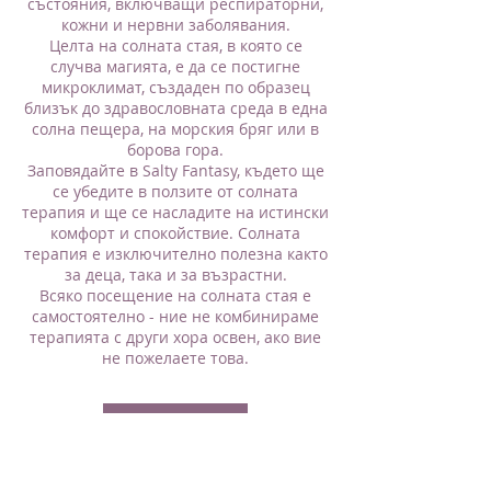
състояния, включващи респираторни,
кожни и нервни заболявания.
Целта на солната стая, в която се
случва магията, е да се постигне
микроклимат, създаден по образец
близък до здравословната среда в една
солна пещера, на морския бряг или в
борова гора.
Заповядайте в Salty Fantasy, където ще
се убедите в ползите от солната
терапия и ще се насладите на истински
комфорт и спокойствие. Солната
терапия е изключително полезна както
за деца, така и за възрастни.
Всяко посещение на солната стая е
самостоятелно - ние не комбинираме
терапията с други хора освен, ако вие
не пожелаете това.
ЗАПАЗИ