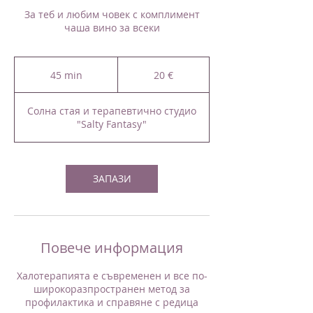
За теб и любим човек с комплимент
чаша вино за всеки
20
евро
45 min
4
20 €
5
m
Солна стая и терапевтично студио
i
"Salty Fantasy"
n
ЗАПАЗИ
Повече информация
Халотерапията е съвременен и все по-
широкоразпространен метод за
профилактика и справяне с редица