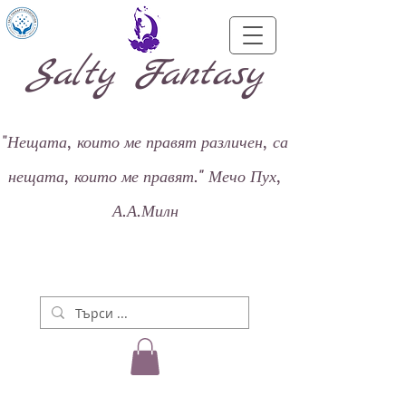
Salty Fantasy
"
Нещата, които ме правят различен, са
нещата, които ме правят."
Мечо Пух,
А.А.Милн