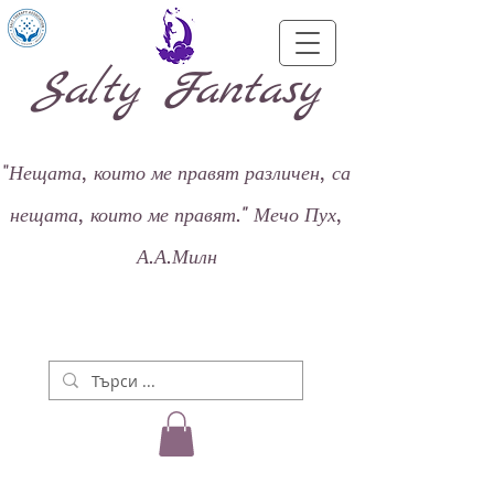
Salty Fantasy
"
Нещата, които ме правят различен, са
нещата, които ме правят."
Мечо Пух,
А.А.Милн