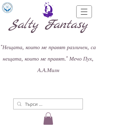
Salty Fantasy
"
Нещата, които ме правят различен, са
нещата, които ме правят."
Мечо Пух,
А.А.Милн