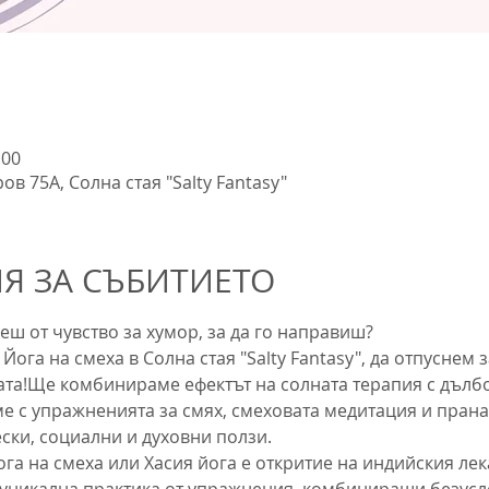
:00
ов 75А, Солна стая "Salty Fantasy"
 ЗА СЪБИТИЕТО
еш от чувство за хумор, за да го направиш?
Йога на смеха в Солна стая "Salty Fantasy", да отпуснем
ата!Ще комбинираме ефектът на солната терапия с дълб
е с упражненията за смях, смеховата медитация и праная
ски, социални и духовни ползи.
ога на смеха или Хасия йога е откритие на индийския лек
 уникална практика от упражнения, комбиниращи безусло