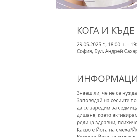
КОГА И КЪДЕ
29.05.2025 г., 18:00 ч. – 19
София, Бул. Андрей Сахар
ИНФОРМАЦИЯ
Знаеш ли, че не се нужда
Заповядай на сесиите по 
да се заредим за седмиц
дишане, което активирам
редица здравни, психиче
Какво е Йога на смеха?Й
Катария.Йога на смеха е