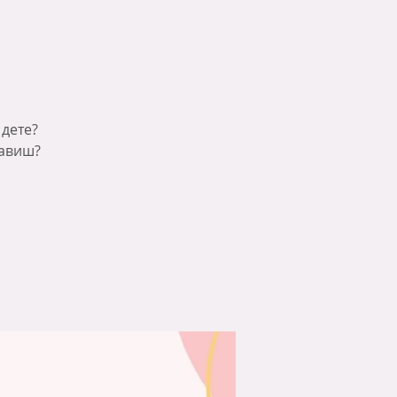
 дете?
равиш?