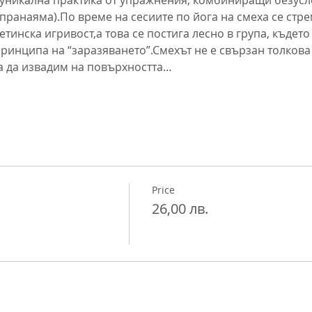
пранаяма).По време на сесиите по йога на смеха се стре
тинска игривост,а това се постига лесно в група, където
ринципа на “заразяването”.Смехът не е свързан толкова
ва да извадим на повърхността…
Price
26,00 лв.