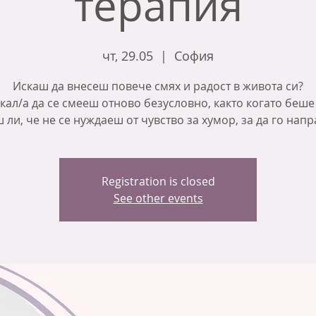
терапия
чт, 29.05
  |  
София
Искаш да внесеш повече смях и радост в живота си?
кал/а да се смееш отново безусловно, както когато беше
 ли, че не се нуждаеш от чувство за хумор, за да го нап
Registration is closed
See other events