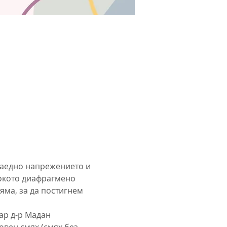
 заедно напрежението и 
окото диафрагмено 
ма, за да постигнем 
ар д-р Мадан 
вен смях (смях без 