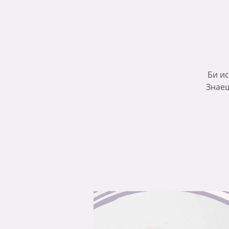
Би ис
Знаеш