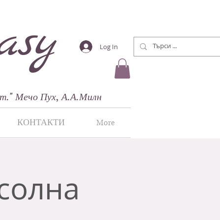
asy
Log In
т."
Мечо Пух, А.А.Милн
КОНТАКТИ
More
солна