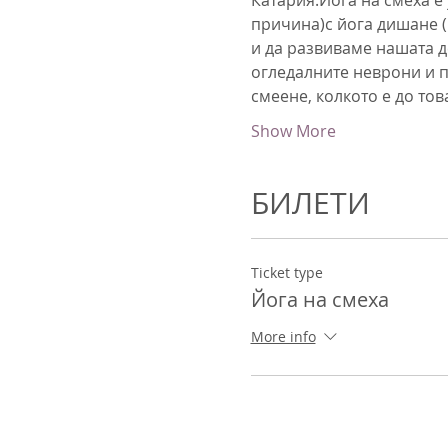
причина)с йога дишане (
и да развиваме нашата де
огледалните неврони и п
смеене, колкото е до то
Show More
БИЛЕТИ
Ticket type
Йога на смеха
More info