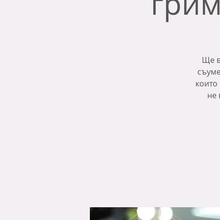
грим
Ще в
съуме
които 
не 