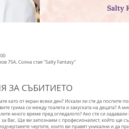
:00
ов 75А, Солна стая "Salty Fantasy"
 ЗА СЪБИТИЕТО
ате като от екран всеки ден? Искали ли сте да поспите п
вите грима си между тоалета и закуската на децата? А мис
лите много време пред огледалото? Ако сте си задавали 
е за Вас. Ще ви запознаем с професионалист, който ще съ
подчертаеете чертите, които ви правят уникални и да пр