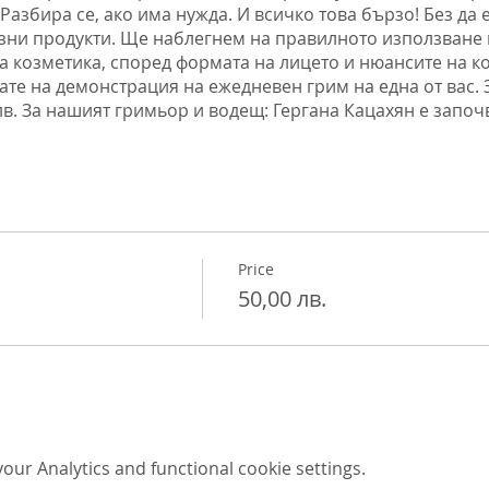
 Разбира се, ако има нужда. И всичко това бързо! Без да
зни продукти. Ще наблегнем на правилното използване 
а козметика, според формата на лицето и нюансите на к
те на демонстрация на ежедневен грим на една от вас. 
лв. За нашият гримьор и водещ: Гергана Кацахян е започ
когато случайно в телевизионното предаване „Огледала“ 
ера на няколко участника от „Мистър БГ Лов“. Тогава тя 
на кожа и поема инициативата да прикрие повечето от 
 прави грим на събития на Евгени Минчев, както и на Фр
а им в България. Грижила се е и за грима на Теди Вели
, Киро Киров, Виолета и на много други дами и господа
Price
ства. По настоящем работи заедно с не безизвестните 
50,00 лв.
ur Analytics and functional cookie settings.