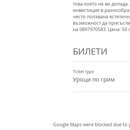
това което не ви допада.
инвестиция в разнообра
често ползвана естетичн
възможност да присъства
на 0897970583. Цена: 50 
преди около 15 години, 
подготовката за пред кам
участниците е с проблем
БИЛЕТИ
тогава Гери е канена да
фризьори при посещеният
Дичо, Снежана Макавеева
Ticket type
балове и Сватбени търже
Уроци по грим
Джули Ангелова.
Google Maps were blocked due to yo