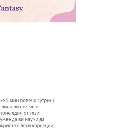
оне 5 мин повече сутрин?
лили ли сте, че е
поне един от тези
умее да ви научи да
икриете с леки корекции,