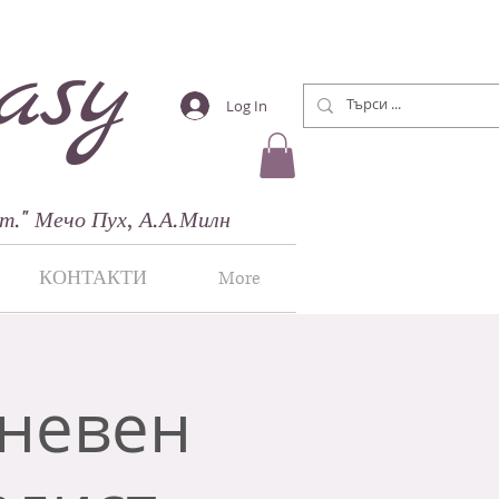
asy
Log In
т."
Мечо Пух, А.А.Милн
КОНТАКТИ
More
дневен