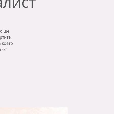
алист
то ще
ртите,
а което
т от