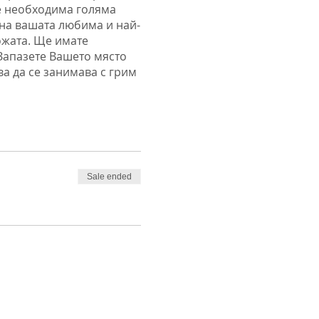
 е необходима голяма
на вашата любима и най-
ожата. Ще имате
Запазете Вашето място
ва да се занимава с грим
е поканена да помогне с
забелязва, че единият от
несъвършенствата. От
енски и Италиански
нова, Жана Бергендорф,
 по Абитуриентски
Sale ended
гримьори Цецо Андреев и