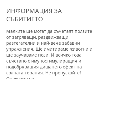
ИНФОРМАЦИЯ ЗА
СЪБИТИЕТО
Малките ще могат да съчетаят ползите
от загряващи, раздвижващи,
разтегателни и най-вече забавни
упражнения. Ще имитираме животни и
ще заучаваме пози. И всичко това
съчетано с имуностимулиращия и
подобряващия дишането ефект на
солната терапия. Не пропускайте!
Очакваме ви.
БИЛЕТИ
Sale ended
Ticket type
Сутрешно раздвижване за