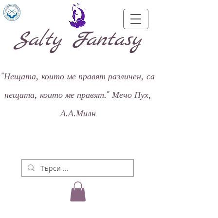
Salty Fantasy
"
Нещата, които ме правят различен, са
нещата, които ме правят."
Мечо Пух,
А.А.Милн