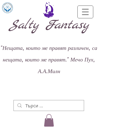
Salty Fantasy
"
Нещата, които ме правят различен, са
нещата, които ме правят."
Мечо Пух,
А.А.Милн