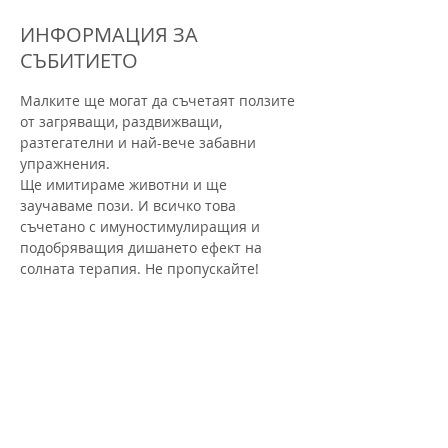
ИНФОРМАЦИЯ ЗА
СЪБИТИЕТО
Малките ще могат да съчетаят ползите 
от загряващи, раздвижващи, 
разтегателни и най-вече забавни 
упражнения.

Ще имитираме животни и ще 
заучаваме пози. И всичко това 
съчетано с имуностимулиращия и 
подобряващия дишането ефект на 
солната терапия. Не пропускайте! 
Очакваме ви.
БИЛЕТИ
Sale ended
Ticket type