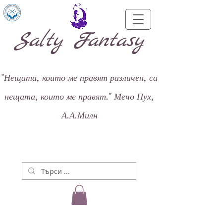
Salty Fantasy
"
Нещата, които ме правят различен, са
нещата, които ме правят."
Мечо Пух,
А.А.Милн