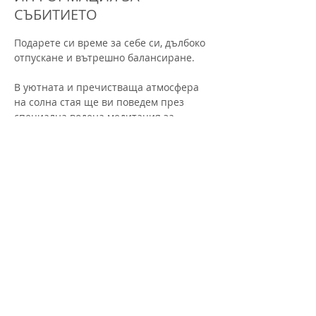
СЪБИТИЕТО
Подарете си време за себе си, дълбоко 
отпускане и вътрешно балансиране.
В уютната и пречистваща атмосфера 
на солна стая ще ви поведем през 
специална водена медитация за 
хармонизиране на чакрите. Солният 
въздух подпомага релаксацията, 
дишането и енергийното изчистване, а 
меката светлина и звукът на камбанки 
и гонг ще ви отведат навътре – към 
тишината и баланса.
Какво ще преживеете:
• Кратко енергийно замерване на 
чакрите с махало
• Водена медитация за отваряне и 
балансиране на 7-те чакри
• Работа със звук (камбанки и гонг)