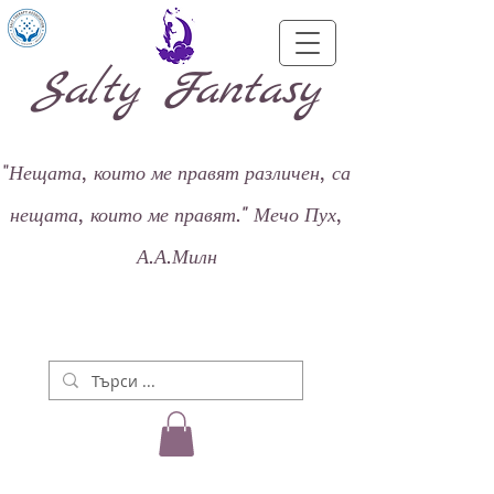
Salty Fantasy
"
Нещата, които ме правят различен, са
нещата, които ме правят."
Мечо Пух,
А.А.Милн