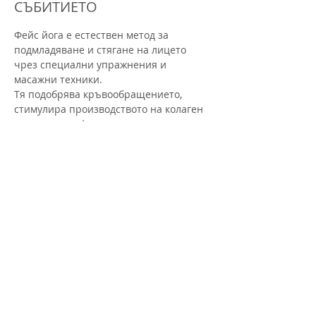
СЪБИТИЕТО
Фейс йога е естествен метод за 
подмладяване и стягане на лицето 
чрез специални упражнения и 
масажни техники.
Тя подобрява кръвообращението, 
стимулира производството на колаген 
и помага за оформяне на контурите на 
лицето.
Чрез редовна практика кожата става 
по-сияйна, а бръчките – по-малко 
видими.
Активността се провежда в група и се 
води от инструктор, който ще те 
напътства.
Преживяването включва:
Раздвижване на тялото и торса – за 
активиране на енергията и отпускане 