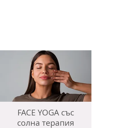
FACE YOGA със
солна терапия