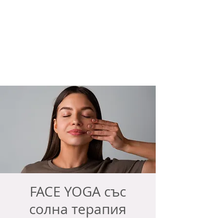
FACE YOGA със
солна терапия