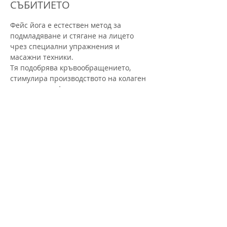
СЪБИТИЕТО
Фейс йога е естествен метод за 
подмладяване и стягане на лицето 
чрез специални упражнения и 
масажни техники.
Тя подобрява кръвообращението, 
стимулира производството на колаген 
и помага за оформяне на контурите на 
лицето.
Чрез редовна практика кожата става 
по-сияйна, а бръчките – по-малко 
видими.
Активността се провежда в група и се 
води от инструктор, който ще те 
напътства.
Преживяването включва:
Раздвижване на тялото и торса – за 
активиране на енергията и отпускане 