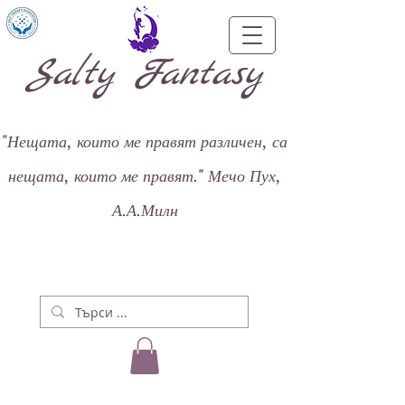
Salty Fantasy
"
Нещата, които ме правят различен, са
нещата, които ме правят."
Мечо Пух,
А.А.Милн