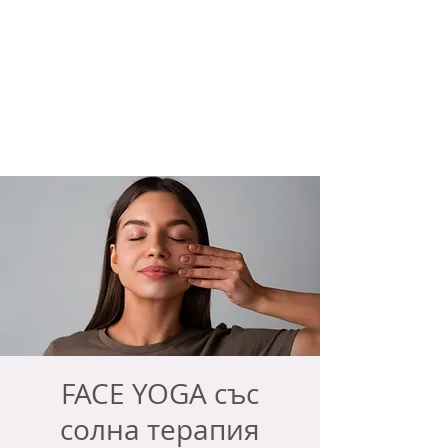
FACE YOGA със
солна терапия