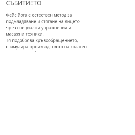
СЪБИТИЕТО
Фейс йога е естествен метод за 
подмладяване и стягане на лицето 
чрез специални упражнения и 
масажни техники.
Тя подобрява кръвообращението, 
стимулира производството на колаген 
и помага за оформяне на контурите на 
лицето.
Чрез редовна практика кожата става 
по-сияйна, а бръчките – по-малко 
видими.
Активността се провежда в група и се 
води от инструктор, който ще те 
напътства.
Преживяването включва:
Раздвижване на тялото и торса – за 
активиране на енергията и отпускане 