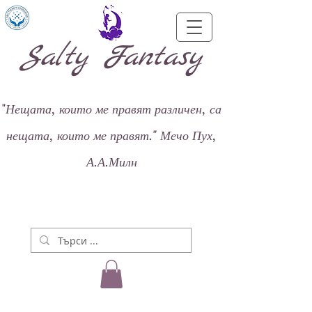
Salty Fantasy
"
Нещата, които ме правят различен, са
нещата, които ме правят."
Мечо Пух,
А.А.Милн