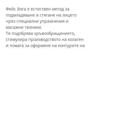
Фейс йога е естествен метод за 
подмладяване и стягане на лицето 
чрез специални упражнения и 
масажни техники. 
Тя подобрява кръвообращението, 
стимулира производството на колаген 
и помага за оформяне на контурите на 
лицето. 
Чрез редовна практика кожата става 
по-сияйна, а бръчките – по-малко 
видими.
Активността се провежда в група и се 
води от инструктор, който ще те 
напътства.
Преживяването включва: 
Раздвижване на тялото и торса – за 
активиране на енергията и отпускане 
на мускулите