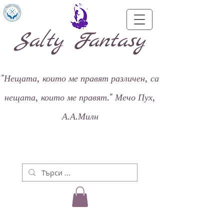
Salty Fantasy
"
Нещата, които ме правят различен, са
нещата, които ме правят."
Мечо Пух,
А.А.Милн