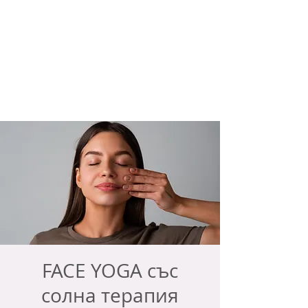
FACE YOGA със
солна терапия