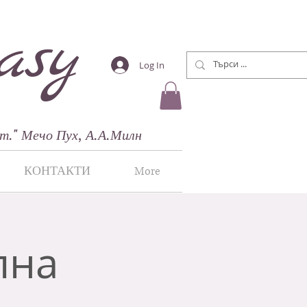
asy
Log In
т."
Мечо Пух, А.А.Милн
КОНТАКТИ
More
лна