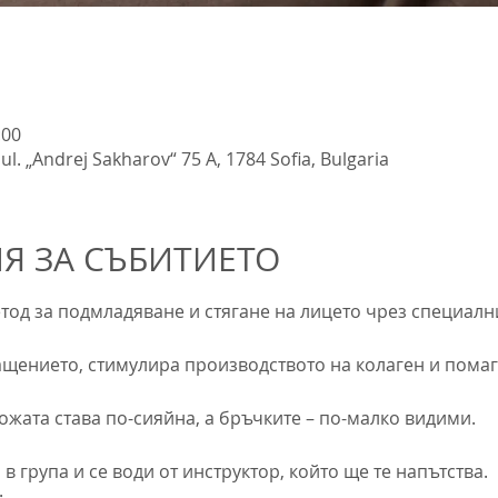
:00
ul. „Andrej Sakharov“ 75 A, 1784 Sofia, Bulgaria
 ЗА СЪБИТИЕТО
етод за подмладяване и стягане на лицето чрез специалн
щението, стимулира производството на колаген и помаг
ожата става по-сияйна, а бръчките – по-малко видими.
в група и се води от инструктор, който ще те напътства.
 