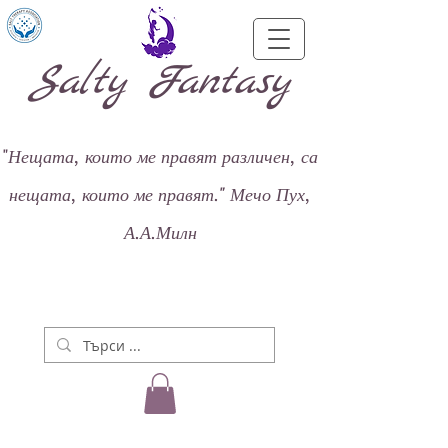
Salty Fantasy
"
Нещата, които ме правят различен, са
нещата, които ме правят."
Мечо Пух,
А.А.Милн