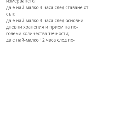
измерването;
да е най-малко 3 часа след ставане от 
сън;
да е най-малко 3 часа след основни 
дневни хранения и прием на по-
големи количества течности;
да е най-малко 12 часа след по-
сериозни физически натоварвания 
или употреба на алкохол;
по възможност контролните 
измервания да бъдат приблизително 
по същото време…
Show More
БИЛЕТИ
Sale ended
Ticket type
Биометричен анализ на