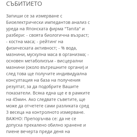
СЪБИТИЕТО
Запиши се за измерване с 
Биоелектрически импедантов анализ с 
уреда на Японската фирма "Tanita" и 
разбери: - своята биологична възраст; 
- костна маса; - рейтинг на 
физическата активност; - % вода, 
мазнини, мускулна маса в организма; - 
основен метаболизъм - висцерални 
мазнини (около вътрешните органи) и 
след това ще получите индивидуална 
консултация на база на получения 
резултат, за да подобрите Вашите 
показатели. Всяка една ще е в рамките 
на 45мин. Ако следвате съветите, ще 
може да отчетете сами разликата сред 
3 весеца на контролното измерване.  
ВАЖНО: Препоръчва се: да не се 
допуска прекалено обилно хранене и 
пиене вечерта преди деня на 