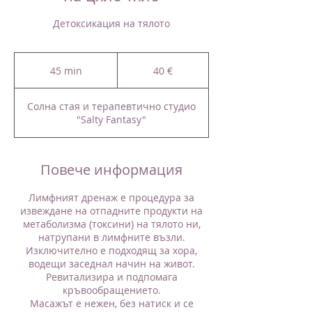
Детоксикация на тялото
40
евро
45 min
4
40 €
5
m
Солна стая и терапевтично студио
i
"Salty Fantasy"
n
Повече информация
Лимфният дренаж е процедура за
извеждане на отпадните продукти на
метаболизма (токсини) на тялото ни,
натрупани в лимфните възли.
Изключително е подходящ за хора,
водещи заседнал начин на живот.
Ревитализира и подпомага
кръвообращението.
Масажът е нежен, без натиск и се