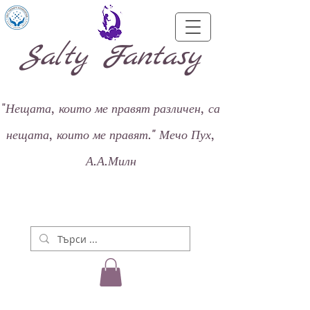
Salty Fantasy
"
Нещата, които ме правят различен, са
нещата, които ме правят."
Мечо Пух,
А.А.Милн