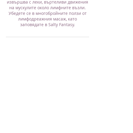
извършва с леки, въртеливи движения
на мускулите около лимфните възли.
Убедете се в многобройните ползи от
лимфодреажния масаж, като
заповядате в Salty Fantasy.
Условия за отмяна
За да отмените записан час, моля
свържете се с нас не по-малко от 24
часа предварително и ние ще
възстановим изцяло заплатената сума.
Ако отмените резервация през
последните 24 до 2 часа преди
започване, без да презапишете час, то
дължите 50% от заплатената сума. При
отмяна на резервация в последните 2
часа преди уговорения ден и час, ще
заплатите 100% от заплатената сума.