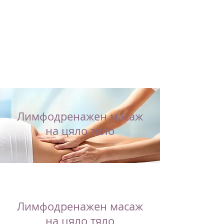
Лимфодренажен масаж
на цяло тяло
Лимфодренажен масаж
на цяло тяло