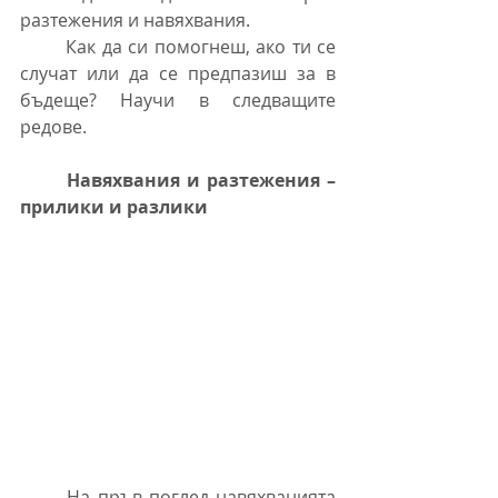
разтежения и навяхвания.
	Как да си помогнеш, ако ти се 
случат или да се предпазиш за в 
бъдеще? Научи в следващите 
редове.
	Навяхвания и разтежения – 
прилики и разлики
	На пръв поглед навяхванията 