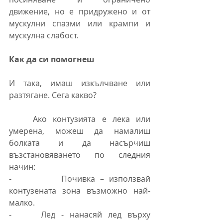
движение, но е придружено и от 
мускулни спазми или крампи и 
мускулна слабост.
Как да си помогнеш
И така, имаш изкълчване или 
разтягане. Сега какво?
	Ако контузията е лека или 
умерена, можеш да намалиш 
болката и да насърчиш 
възстановяването по следния 
начин:
-          Почивка – използвай 
контузената зона възможно най-
малко.
-     Лед - нанасяй лед върху 