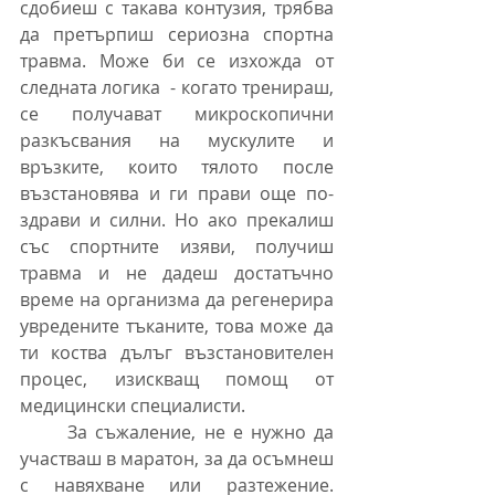
сдобиеш с такава контузия, трябва 
да претърпиш сериозна спортна 
травма. Може би се изхожда от 
следната логика  - когато тренираш, 
се получават микроскопични 
разкъсвания на мускулите и 
връзките, които тялото после 
възстановява и ги прави още по-
здрави и силни. Но ако прекалиш 
със спортните изяви, получиш 
травма и не дадеш достатъчно 
време на организма да регенерира 
увредените тъканите, това може да 
ти коства дълъг възстановителен 
процес, изискващ помощ от 
медицински специалисти.
	За съжаление, не е нужно да 
участваш в маратон, за да осъмнеш 
с навяхване или разтежение. 