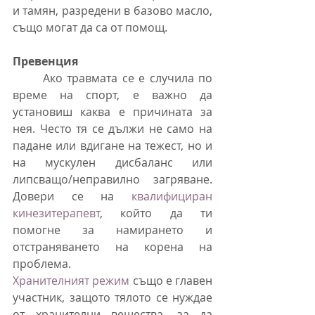
и тамян, разредени в базово масло, 
също могат да са от помощ.
Превенция
	Ако травмата се е случила по 
време на спорт, е важно да 
установиш каква е причината за 
нея. Често тя се дължи не само на 
падане или вдигане на тежест, но и 
на мускулен дисбаланс или 
липсващо/неправилно загряване. 
Довери се на 
квалифициран 
кинезитерапевт
, който да ти 
помогне за намирането и 
отстраняването на корена на 
проблема.
Хранителният режим
 също е главен 
участник, защото тялото се нуждае 
от хранителни вещества, за да 