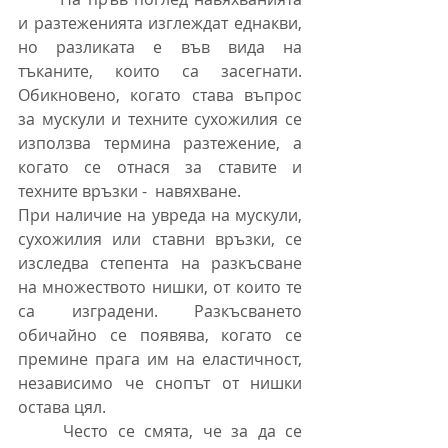
и разтеженията изглеждат еднакви, 
но разликата е във вида на 
тъканите, които са засегнати. 
Обикновено, когато става въпрос 
за мускули и техните сухожилия се 
използва термина разтежение, а 
когато се отнася за ставите и 
техните връзки -  навяхване.
При наличие на увреда на мускули, 
сухожилия или ставни връзки, се 
изследва степента на разкъсване 
на множеството нишки, от които те 
са изградени. Разкъсването 
обичайно се появява, когато се 
премине прага им на еластичност, 
независимо че снопът от нишки 
остава цял.
	Често се смята, че за да се 