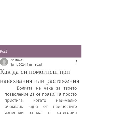
Post
selitova1
Jul 1, 2024
4 min read
Как да си помогнеш при
навяхвания или растежения
	Болката не чака за твоето 
позволение да се появи. Тя просто 
пристига, когато най-малко 
очакваш. Една от най-честите 
изненади спада в категория 