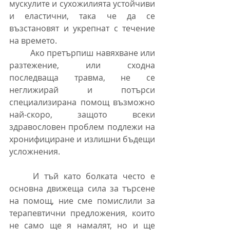
мускулите и сухожилията устойчиви 
и еластични, така че да се 
възстановят и укрепнат с течение 
на времето.
	Ако претърпиш навяхване или 
разтежение, или сходна 
последваща травма, не се 
неглижирай и потърси 
специализирана помощ възможно 
най-скоро, защото всеки 
здравословен проблем подлежи на 
хронифициране и излишни бъдещи 
усложнения.
	И тъй като болката често е 
основна движеща сила за търсене 
на помощ, ние сме помислили за 
терапевтични предложения, които 
не само ще я намалят, но и ще 