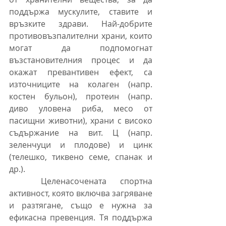
поддържа мускулите, ставите и 
връзките здрави. Най-добрите 
противовъзпалителни храни, които 
могат да подпомогнат 
възстановителния процес и да 
окажат превантивен ефект, са 
източниците на колаген (напр. 
костен бульон), протеин (напр. 
диво уловена риба, месо от 
пасищни животни), храни с високо 
съдържание на вит. Ц (напр. 
зеленчуци и плодове) и цинк 
(телешко, тиквено семе, спанак и 
др.).
	Целенасочената спортна 
активност, която включва загряване 
и разтягане, също е нужна за 
ефикасна превенция. Тя поддържа 