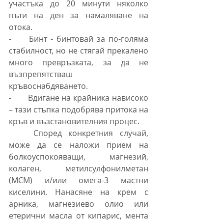
участъка до 20 минути няколко 
пъти на ден за намаляване на 
отока.
-     Бинт - бинтовай за по-голяма 
стабилност, но не стягай прекалено 
много превръзката, за да не 
възпрепятстваш 
кръвоснабдяването.
-       Вдигане на крайника нависоко 
– тази стъпка подобрява притока на 
кръв и възстановителния процес.
	Според конкретния случай, 
може да се наложи прием на 
болкоуспокояващи, магнезий, 
колаген, метилсулфонилметан 
(МСМ) и/или омега-3 мастни 
киселини. Нанасяне на крем с 
арника, магнезиево олио или 
етерични масла от кипарис, мента 