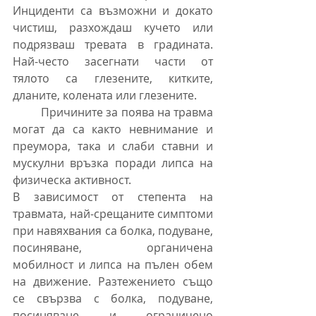
Инциденти са възможни и докато 
чистиш, разхождаш кучето или 
подрязваш тревата в градината. 
Най-често засегнати части от 
тялото са глезените, китките, 
дланите, колената или глезените.
	Причините за поява на травма 
могат да са както невнимание и 
преумора, така и слаби ставни и 
мускулни връзка поради липса на 
физическа активност.
В зависимост от степента на 
травмата, най-срещаните симптоми 
при навяхвания са болка, подуване, 
посиняване, органичена 
мобилност и липса на пълен обем 
на движение. Разтежението също 
се свързва с болка, подуване, 
посиняване и ограничено 