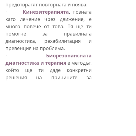
предотвратят повторната й поява:
·       
Кинезитерапията
,
 позната 
като лечение чрез движение, е 
много повече от това. Тя ще ти 
помогне за правилната 
диагностика, рехабилитация и 
превенция на проблема.
·     
Биорезонансната 
диагностика и терапия
е методът, 
който ще ти даде конкретни 
решения на причините за 
възпалителните процеси във всяка 
клетка на тялото.
•       
СКЕНАР терапията
 ще 
съдейства на естествените процеси 
на саморегулация и регенерация 
на организма.
	А трите терапии заедно могат 