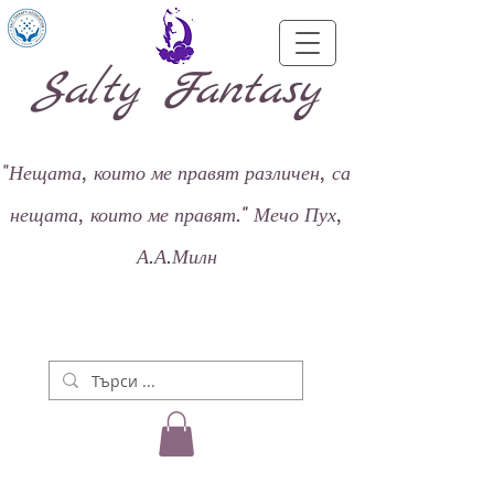
Salty Fantasy
"
Нещата, които ме правят различен, са
нещата, които ме правят."
Мечо Пух,
А.А.Милн